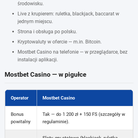
środowisku.
Live z krupierem
: ruletka, blackjack, baccarat w
jednym miejscu.
Strona i obsługa po polsku.
Kryptowaluty w ofercie — m.in. Bitcoin.
Mostbet Casino na telefonie
— w przeglądarce, bez
instalacji aplikacji.
Mostbet Casino — w pigułce
Operator
Mostbet Casino
Bonus
Tak — do 1 200 zł + 150 FS (szczegóły w
powitalny
regulaminie).