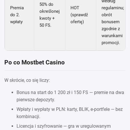
według
50% do
Premia
HOT
regulaminu;
określonej
do 2.
(sprawdź
obrót
kwoty +
wpłaty
ofertę)
bonusem
50 FS.
zgodnie z
warunkami
promocji.
Po co Mostbet Casino
W skrócie, co się liczy:
Bonus na start do 1 200 zł i 150 FS — premie na dwa
pierwsze depozyty.
Wpłaty i wypłaty w PLN: karty, BLIK, e-portfele — bez
kombinacji.
Licencja i szyfrowanie — gra w uregulowanym