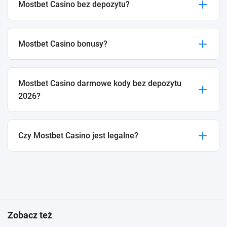
Mostbet Casino bez depozytu?
często nie da się go dodać.
pojawiają się okazjonalnie w akcjach — warto zerkać w
Promocje. W trybie demo możesz kręcić za darmo, ale
Wiele slotów i gier ma tryb demo: grasz bez wpłaty, z
wygrane z demo nie są wypłacalne. Na prawdziwe
kontem lub bez. Wygrane z demo są wirtualne. Bonus
Mostbet Casino bonusy?
wygrane potrzebna jest rejestracja i depozyt.
powitalny (do 1 200 zł + 150 FS) wymaga depozytu — tak
działa większość kasyn. Aby grać na pieniądze i wypłacać,
Powitalny: 100% do 1 200 zł na pierwszą wpłatę + 100 FS,
trzeba się zarejestrować i wpłacić minimum z regulaminu.
na drugą — 50% do danej kwoty + 50 FS. Do tego akcje
Mostbet Casino darmowe kody bez depozytu
cykliczne (np. środa) i program VIP z nagrodami co 15 dni.
2026?
Szczegóły: obrót (np. 40x), minimalna wpłata i dozwolone
gry — w regulaminie promocji. Graj odpowiedzialnie.
Oferta bez depozytu w Mostbet Casino jest skromna;
kasyno kładzie nacisk na bonus powitalny na wpłatę (do 1
Czy Mostbet Casino jest legalne?
200 zł + 150 FS). Warto zaglądać do Promocji i
newslettera — czasem pojawiają się drobne bonusy. Free
Tak. Mostbet Casino działa na licencji Curaçao eGaming,
spiny z powitalnego dostajesz po pierwszym depozycie, na
strona szyfruje dane i transakcje. Dostęp tylko dla
sloty wskazane w regulaminie.
pełnoletnich (18+). Hazard wiąże się z ryzykiem — graj z
głową i w granicach swoich możliwości. W razie
wątpliwości co do regulacji możesz zapytać obsługę.
Zobacz też