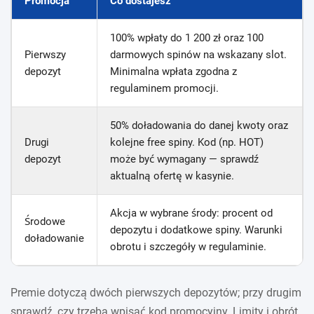
Promocja
Co dostajesz
100% wpłaty do 1 200 zł oraz 100
Pierwszy
darmowych spinów na wskazany slot.
depozyt
Minimalna wpłata zgodna z
regulaminem promocji.
50% doładowania do danej kwoty oraz
Drugi
kolejne free spiny. Kod (np. HOT)
depozyt
może być wymagany — sprawdź
aktualną ofertę w kasynie.
Akcja w wybrane środy: procent od
Środowe
depozytu i dodatkowe spiny. Warunki
doładowanie
obrotu i szczegóły w regulaminie.
Premie dotyczą dwóch pierwszych depozytów; przy drugim
sprawdź, czy trzeba wpisać kod promocyjny. Limity i obrót