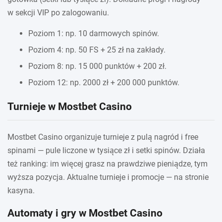
w sekcji VIP po zalogowaniu.
Poziom 1: np. 10 darmowych spinów.
Poziom 4: np. 50 FS + 25 zł na zakłady.
Poziom 8: np. 15 000 punktów + 200 zł.
Poziom 12: np. 2000 zł + 200 000 punktów.
Turnieje w Mostbet Casino
Mostbet Casino organizuje turnieje z pulą nagród i free
spinami — pule liczone w tysiące zł i setki spinów. Działa
też ranking: im więcej grasz na prawdziwe pieniądze, tym
wyższa pozycja. Aktualne turnieje i promocje — na stronie
kasyna.
Automaty i gry w Mostbet Casino