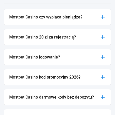
Mostbet Casino czy wypłaca pieniądze?
Tak. Wygrane możesz wypłacić kartą, BLIKiem, e-portfelem
lub przelewem. Na karcie zwykle 1–3 dni robocze, e-
Mostbet Casino 20 zł za rejestrację?
portfele często od ręki. Przy pierwszej wypłacie kasyno
może zażądać weryfikacji (dowód, paszport); po akceptacji
Główna oferta to bonus na depozyt: 100% do 1 200 zł i 150
środki trafiają na wybraną metodę. Limity znajdziesz w
FS na dwa pierwsze depozyty. Promocje typu „20 zł za
Mostbet Casino logowanie?
kasynie w sekcji Płatności.
rejestrację” bez wpłaty zdarzają się — warto sprawdzić
aktualne promocje w kasynie. Większość bonusów
Użyj tego samego e-maila i hasła co przy rejestracji.
wymaga wpłaty zgodnej z regulaminem.
Przycisk „Zaloguj się” w prawym górnym rogu — wpisujesz
Mostbet Casino kod promocyjny 2026?
dane i wchodzisz. Jeśli zapomniałeś hasła, na stronie
logowania jest „Przypomnij hasło”; link do zmiany
Kody w Mostbet Casino są przypisane do konkretnych
przyjdzie na skrzynkę. Jedno konto działa na PC, telefonie
akcji: drugi depozyt, środowe doładowanie itd. Aktualne
Mostbet Casino darmowe kody bez depozytu?
i tablecie.
kody są w sekcji Bonusy lub Promocje po zalogowaniu, w
newsletterze albo u obsługi (czat 24/7). Kod wpisuj przed
Mostbet Casino promuje przede wszystkim bonus na
zatwierdzeniem depozytu — po zaksięgowaniu wpłaty
depozyt (100% do 1 200 zł + 150 FS). Kody bez wpłaty