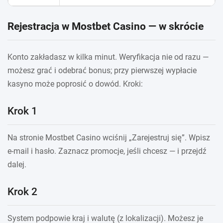
Rejestracja w Mostbet Casino
— w skrócie
Konto zakładasz w kilka minut. Weryfikacja nie od razu —
możesz grać i odebrać bonus; przy pierwszej wypłacie
kasyno może poprosić o dowód. Kroki:
Krok 1
Na stronie Mostbet Casino wciśnij „Zarejestruj się”. Wpisz
e-mail i hasło. Zaznacz promocje, jeśli chcesz — i przejdź
dalej.
Krok 2
System podpowie kraj i walutę (z lokalizacji). Możesz je