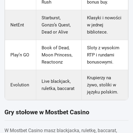
Rush
bonus buy.
Starburst,
Klasyki i nowości
NetEnt
Gonzo’s Quest,
w jednej
Dead or Alive
bibliotece.
Book of Dead,
Sloty z wysokim
Play’n GO
Moon Princess,
RTP i rundami
Reactoonz
bonusowymi.
Krupierzy na
Live blackjack,
Evolution
żywo, stoliki w
ruletka, baccarat
języku polskim.
Gry stołowe w Mostbet Casino
W Mostbet Casino masz blackjacka, ruletkę, baccarat,