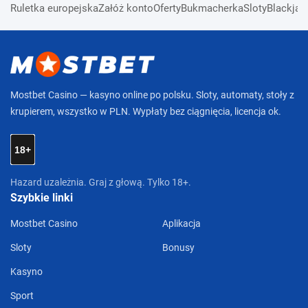
Ruletka europejska
Załóż konto
Oferty
Bukmacherka
Sloty
Blackjac
Mostbet Casino — kasyno online po polsku. Sloty, automaty, stoły z
krupierem, wszystko w PLN. Wypłaty bez ciągnięcia, licencja ok.
18+
Hazard uzależnia. Graj z głową. Tylko 18+.
Szybkie linki
Mostbet Casino
Aplikacja
Sloty
Bonusy
Kasyno
Sport