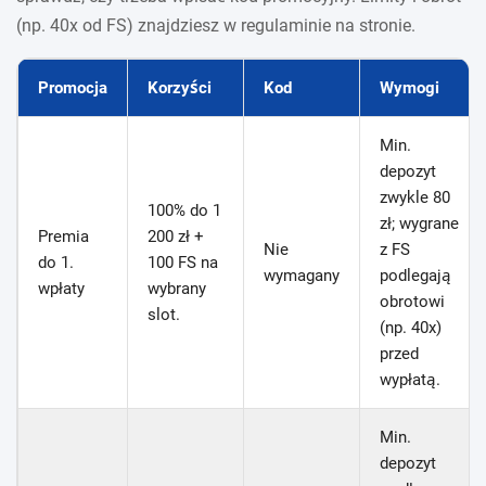
(np. 40x od FS) znajdziesz w regulaminie na stronie.
Promocja
Korzyści
Kod
Wymogi
Min.
depozyt
zwykle 80
100% do 1
zł; wygrane
Premia
200 zł +
Nie
z FS
do 1.
100 FS na
wymagany
podlegają
wpłaty
wybrany
obrotowi
slot.
(np. 40x)
przed
wypłatą.
Min.
depozyt